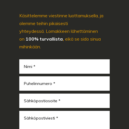
Käsittelemme viestinne luottamuksella, ja
olemme teihin pikaisesti
yhteydessä. Lomakkeen lähettäminen
on
100% turvallista
,
eikä se sido sinua
mihinkään.