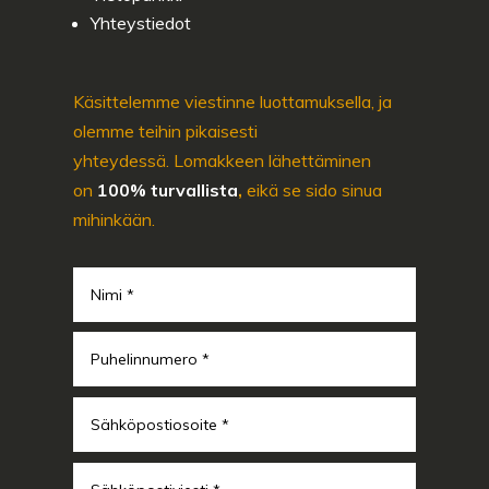
Yhteystiedot
Käsittelemme viestinne luottamuksella, ja
olemme teihin pikaisesti
yhteydessä. Lomakkeen lähettäminen
on
100% turvallista
,
eikä se sido sinua
mihinkään.