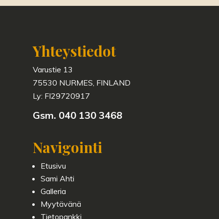
Yhteystiedot
Varustie 13
75530 NURMES, FINLAND
Ly: FI
29720917
Gsm. 040 130 3468
Navigointi
Etusivu
Sami Ahti
Galleria
Myytävänä
Tietopankki